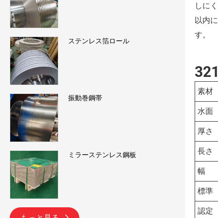
しにく
以内に
す。
ステンレス箔ロール
3
素材
振動巻鋼帯
水面
厚さ
長さ
ミラーステンレス鋼板
幅
標準
認定
もっと見る