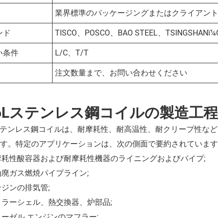
業界標準のパッケージングまたはクライアン
ンド
TISCO、POSCO、BAO STEEL、TSINGSHANï¼Q
い条件
L/C、T/T
注文数量まで、お問い合わせください
16Lステンレス鋼コイルの製造工程
 ステンレス鋼コイルは、耐摩耗性、耐高温性、耐クリープ性な
す。特定のアプリケーションは、次の側面で要約されています
耐摩耗性酸容器および耐摩耗性機器のライニングおよびパイプ;
石油廃ガス燃焼パイプライン;
エンジンの排気管;
ボイラーシェル、熱交換器、炉部品;
ディーゼル エンジンのマフラー;