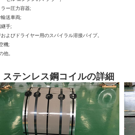
ボイラー圧力容器;
学輸送車両;
縮継手;
炉管およびドライヤー用のスパイラル溶接パイプ。
航空機;
その他。
21 ステンレス鋼コイルの詳細