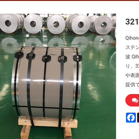
3
Qih
ステン
波 Q
り、3
や表
提供
F