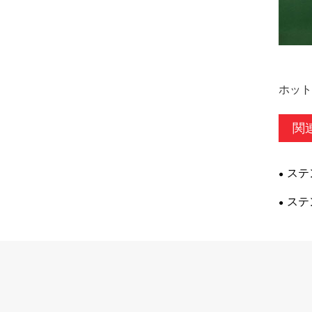
ホットタ
関
ステ
ステ