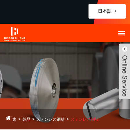
日本語
家
製品
ステンレス鋼材
ステンレス鋼板
Live